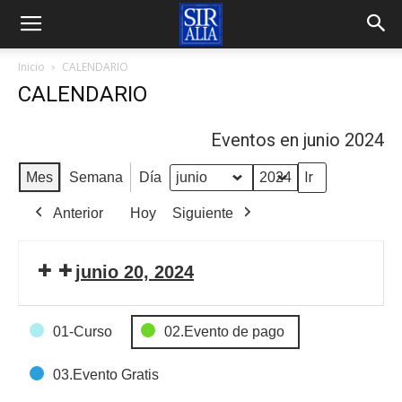
Inicio
CALENDARIO
CALENDARIO
Eventos en junio 2024
Mes
Semana
Día
Mes
Año
Anterior
Hoy
Siguiente
junio 20, 2024
Categorías
01-Curso
02.Evento de pago
de
Eventos
03.Evento Gratis