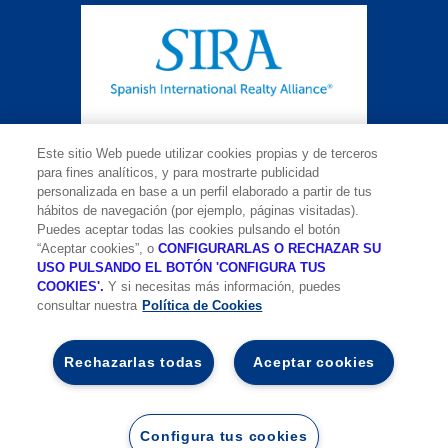
Este sitio Web puede utilizar cookies propias y de terceros
para fines analíticos, y para mostrarte publicidad
personalizada en base a un perfil elaborado a partir de tus
SOBRE NOSOTROS
hábitos de navegación (por ejemplo, páginas visitadas).
Puedes aceptar todas las cookies pulsando el botón
Aviso legal y
política de cookies
“Aceptar cookies”, o
CONFIGURARLAS O RECHAZAR SU
USO PULSANDO EL BOTÓN 'CONFIGURA TUS
Información adicional sobre protección de datos
COOKIES'.
Y si necesitas más información, puedes
consultar nuestra
Política de Cookies
Contacta:
Spanish International Realty Alliance
Rechazarlas todas
Aceptar cookies
UCI SPPI SA
Calle Amaltea 32, 1ª planta, 28045 Madrid
Tf: +34 91 337 5105
FAX: +34 911 413 362
Configura tus cookies