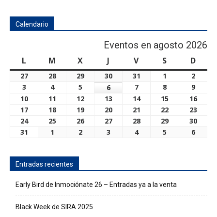
Calendario
Eventos en agosto 2026
L
lunes
M
martes
X
miércoles
J
jueves
V
viernes
S
sábado
D
domi
27
julio
28
julio
29
julio
30
julio
31
julio
1
agosto
2
agost
27,
28,
29,
30,
31,
1,
2,
3
agosto
4
agosto
5
agosto
7
agosto
8
agosto
9
agost
6
agosto
2026
2026
2026
2026
2026
2026
2026
3,
4,
5,
7,
8,
9,
6,
10
agosto
11
agosto
12
agosto
13
agosto
14
agosto
15
agosto
16
agos
2026
2026
2026
2026
2026
2026
2026
10,
11,
12,
13,
14,
15,
16,
17
agosto
18
agosto
19
agosto
20
agosto
21
agosto
22
agosto
23
agos
2026
2026
2026
2026
2026
2026
2026
17,
18,
19,
20,
21,
22,
23,
24
agosto
25
agosto
26
agosto
27
agosto
28
agosto
29
agosto
30
agos
2026
2026
2026
2026
2026
2026
2026
24,
25,
26,
27,
28,
29,
30,
31
agosto
1
septiembre
2
septiembre
3
septiembre
4
septiembre
5
septiembre
6
septi
2026
2026
2026
2026
2026
2026
2026
31,
1,
2,
3,
4,
5,
6,
2026
2026
2026
2026
2026
2026
2026
Entradas recientes
Early Bird de Inmociónate 26 – Entradas ya a la venta
Black Week de SIRA 2025